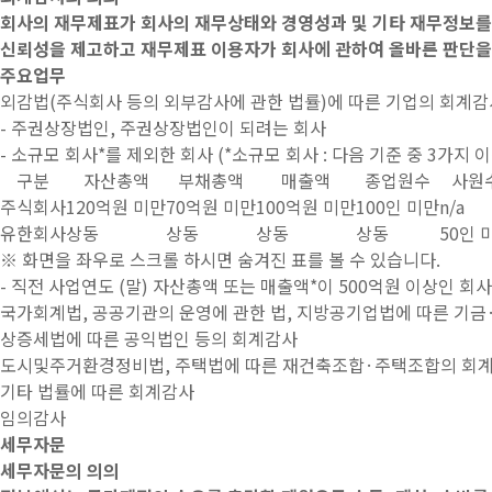
회사의 재무제표가 회사의 재무상태와 경영성과 및 기타 재무정보
신뢰성을 제고하고 재무제표 이용자가 회사에 관하여 올바른 판단을 
주요업무
외감법(주식회사 등의 외부감사에 관한 법률)에 따른 기업의 회계감
- 주권상장법인, 주권상장법인이 되려는 회사
- 소규모 회사*를 제외한 회사 (*소규모 회사 : 다음 기준 중 3가지
구분
자산총액
부채총액
매출액
종업원수
사원
주식회사
120억원 미만
70억원 미만
100억원 미만
100인 미만
n/a
유한회사
상동
상동
상동
상동
50인 
※ 화면을 좌우로 스크롤 하시면 숨겨진 표를 볼 수 있습니다.
- 직전 사업연도 (말) 자산총액 또는 매출액*이 500억원 이상인 회
국가회계법, 공공기관의 운영에 관한 법, 지방공기업법에 따른 
상증세법에 따른 공익법인 등의 회계감사
도시및주거환경정비법, 주택법에 따른 재건축조합·주택조합의 회
기타 법률에 따른 회계감사
임의감사
세무자문
세무자문의 의의