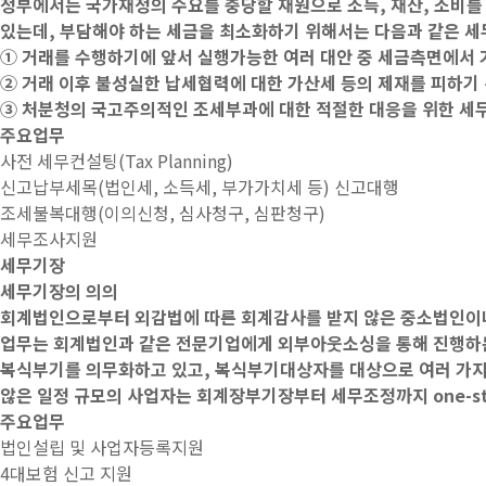
정부에서는 국가재정의 수요를 충당할 재원으로 소득, 재산, 소비를
있는데, 부담해야 하는 세금을 최소화하기 위해서는 다음과 같은 
① 거래를 수행하기에 앞서 실행가능한 여러 대안 중 세금측면에서
② 거래 이후 불성실한 납세협력에 대한 가산세 등의 제재를 피하기
③ 처분청의 국고주의적인 조세부과에 대한 적절한 대응을 위한 세
주요업무
사전 세무컨설팅(Tax Planning)
신고납부세목(법인세, 소득세, 부가가치세 등) 신고대행
조세불복대행(이의신청, 심사청구, 심판청구)
세무조사지원
세무기장
세무기장의 의의
회계법인으로부터 외감법에 따른 회계감사를 받지 않은 중소법인이나
업무는 회계법인과 같은 전문기업에게 외부아웃소싱을 통해 진행하
복식부기를 의무화하고 있고, 복식부기대상자를 대상으로 여러 가지
않은 일정 규모의 사업자는 회계장부기장부터 세무조정까지 one-st
주요업무
법인설립 및 사업자등록지원
4대보험 신고 지원