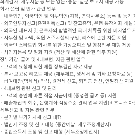
회계감사, 세무자문 등 모든 영문·중문·일문 보고서 제공 가능
회사 설립 및 인가 관련 업무
· 내국법인, 외국법인 및 외투법인(지점, 연락사무소) 등록 및 등기
· 외국인투자신고(증권취득신고) 및 잔고증명, 은행 통장계좌 개설
· 외국인 대표자 및 근로자의 합법적인 국내 체류를 위한 비자업무 
· 사무실 및 사택, 직원 거주시설의 구입, 리스에 관한 자문 지원
· 외국인 스타트업 회사를 위한 가상오피스 및 행정업무 대행 제공
· 사업자등록 및 철회 지원 (청산 및 해산에 관한 업무 지원)
장부기장, 급여 및 4대보험, 자금 관련 업무
· 고객의 요청에 의한 매월 장부결산 자료 제공
· 본사 보고용 리포트 제공 (재무제표, 명세서 및 기타 요청자료 등)
· 급여대장(명세서) 작성, 원천세 신고, 퇴직금 정산, 연말정산 지원
· 4대보험 관련 신고 및 관리
· 고객의 승인에 따른 직접 자금이체 (종업원 급여 등) 지원
· 매출채권의 회수, 은행계좌 적정수준 관리 업무 지원(비즈니스 아
세무신고 및 자문 관련 업무
· 분기별 부가가치세 신고 대행
· 법인세 조정 및 신고 대행 (중간예납, 세무조정계산서)
· 종합소득세 조정 및 신고 대행 (세무조정계산서)